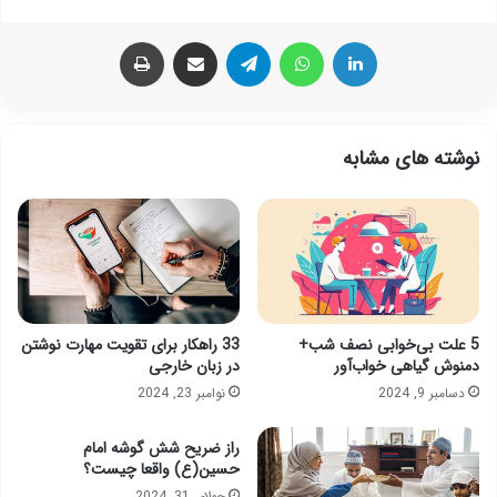
لینکدین
واتس آپ
تلگرام
اشتراک گذاری از طریق ایمیل
چاپ
نوشته های مشابه
5 علت بی‌خوابی نصف شب+
33 راهکار برای تقویت مهارت نوشتن
دمنوش گیاهی خواب‌آور
در زبان خارجی
دسامبر 9, 2024
نوامبر 23, 2024
راز‌ ضریح شش گوشه امام‌
حسین(ع) واقعا چیست؟
جولای 31, 2024