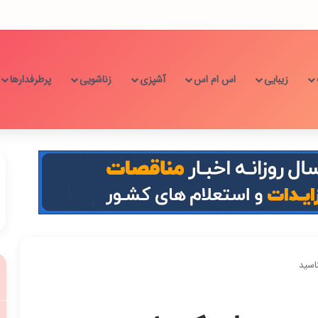
زیبایی
اس ام اس
آشپزی
زناشویی
پرطرفدارها
اسید