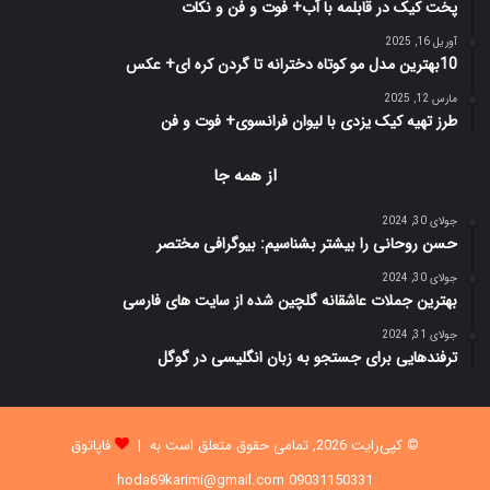
پخت کیک در قابلمه با آب+ فوت و فن و نکات
آوریل 16, 2025
10بهترین مدل مو کوتاه دخترانه تا گردن کره ای+ عکس
مارس 12, 2025
طرز تهیه کیک یزدی با لیوان فرانسوی+ فوت و فن
از همه جا
جولای 30, 2024
حسن روحانی را بیشتر بشناسیم: بیوگرافی مختصر
جولای 30, 2024
بهترین جملات عاشقانه گلچین شده از سایت های فارسی
جولای 31, 2024
ترفندهایی برای جستجو به زبان انگلیسی در گوگل
© کپی‌رایت 2026, تمامی حقوق متعلق است به |
فاپاتوق
09031150331 hoda69karimi@gmail.com