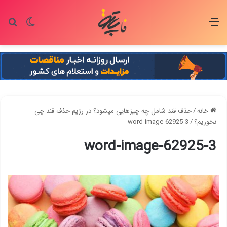
منو
تغییر پو
جس
خانه
/
حذف قند شامل چه چیزهایی میشود؟ در رژیم حذف قند چی
نخوریم؟
/
word-image-62925-3
word-image-62925-3