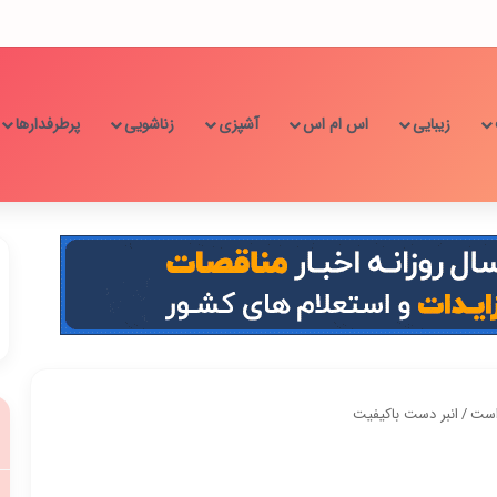
زیبایی
اس ام اس
آشپزی
زناشویی
پرطرفدارها
 است
/
انبر دست باکیفیت