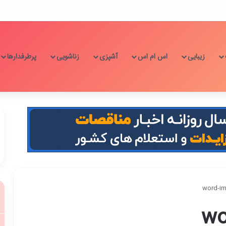
زیبایی
اس ام اس
آشپزی
زناشویی
پرطرفدارها
word-im
wo