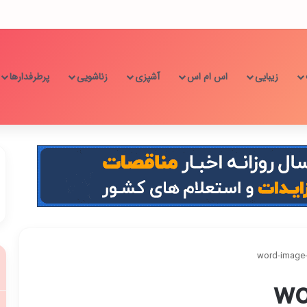
زیبایی
اس ام اس
آشپزی
زناشویی
پرطرفدارها
word-image
wo