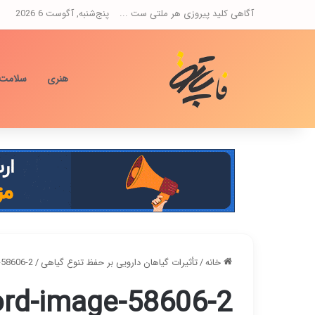
آگاهی کلید پیروزی هر ملتی ست ...
پنج‌شنبه, آگوست 6 2026
هنری
سلامت
خانه
/
تأثیرات گیاهان دارویی بر حفظ تنوع گیاهی
/
-58606-2
rd-image-58606-2