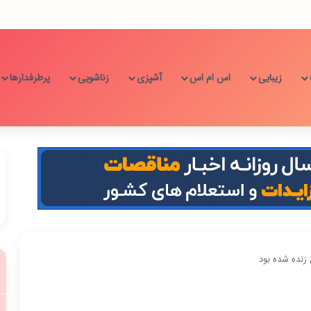
زیبایی
اس ام اس
آشپزی
زناشویی
پرطرفدارها