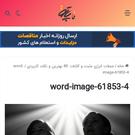
منو
تغییر پو
جس
خانه
/
جملات انرژی مثبت و کائنات: 80 بهترین و نکات کاربردی
/
word-
image-61853-4
word-image-61853-4