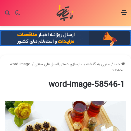
منو
تغییر پو
جس
خانه
/
سفری به گذشته با بازسازی دستورالعمل‌های سنتی
/
word-image-
58546-1
word-image-58546-1