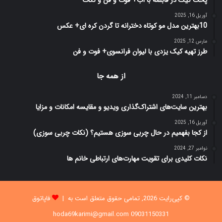
پخت کیک در قابلمه با آب+ فوت و فن و نکات
آوریل 16, 2025
10بهترین مدل مو کوتاه دخترانه تا گردن کره ای+ عکس
مارس 12, 2025
طرز تهیه کیک یزدی با لیوان فرانسوی+ فوت و فن
از همه جا
دسامبر 11, 2024
بهترین سایت‌های اشتراک‌گذاری ویدیو و مقایسه امکانات و مزایا
آوریل 16, 2025
از کجا بفهمیم در حال چربی سوزی هستیم؟ (نکات چربی سوزی)
نوامبر 27, 2024
نکات کلیدی برای تقویت مهارت‌های ارتباطی خانم ها
© کپی‌رایت 2026, تمامی حقوق متعلق است به |
فاپاتوق
09031150331 hoda69karimi@gmail.com