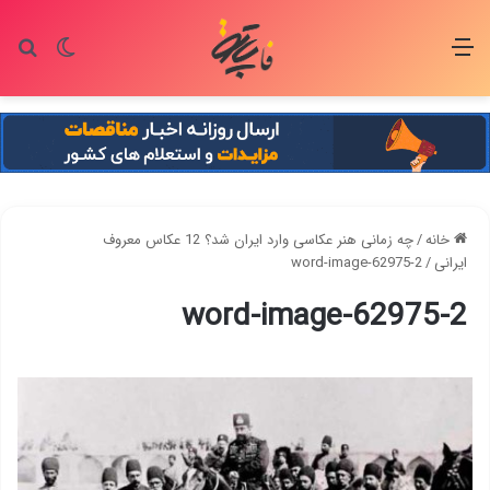
منو
تغییر پو
جس
خانه
/
چه زمانی هنر عکاسی وارد ایران شد؟ 12 عکاس معروف
ایرانی
/
word-image-62975-2
word-image-62975-2