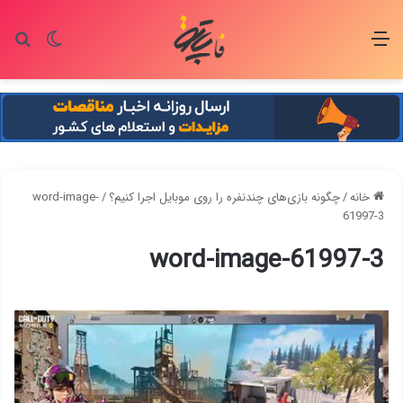
منو
تغییر پو
جس
خانه
/
چگونه بازی‌های چندنفره را روی موبایل اجرا کنیم؟
/
word-image-
61997-3
word-image-61997-3