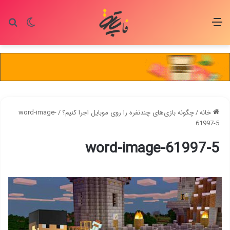
منو
تغییر پو
جس
خانه
/
چگونه بازی‌های چندنفره را روی موبایل اجرا کنیم؟
/
word-image-
61997-5
word-image-61997-5