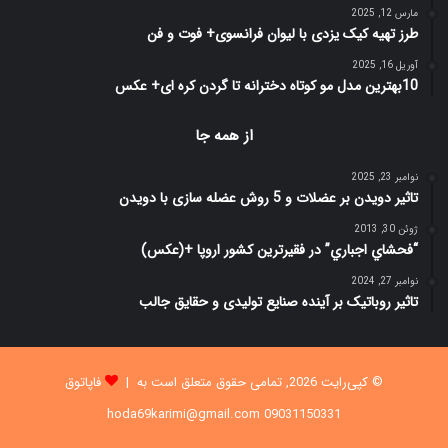
مارس 12, 2025
طرز تهیه کیک یزدی با لیوان فرانسوی+ فوت و فن
آوریل 16, 2025
10بهترین مدل مو کوتاه دخترانه تا گردن کره ای+ عکس
از همه جا
نوامبر 23, 2025
تاثیر دویدن بر عضلات و 5 روش عضله سازی با دویدن
ژوئن 30, 2013
“فحشاي اجباري” در فقيرترين كشور اروپا +(عکس)
نوامبر 27, 2024
تاثیر روباتیک بر آینده صنایع تولیدی و حقایق جالب
© کپی‌رایت 2026, تمامی حقوق متعلق است به |
فاپاتوق
09031150331 hoda69karimi@gmail.com