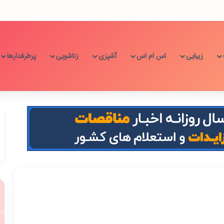
زیبایی
اس ام اس
آشپزی
زناشویی
پرطرفدارها