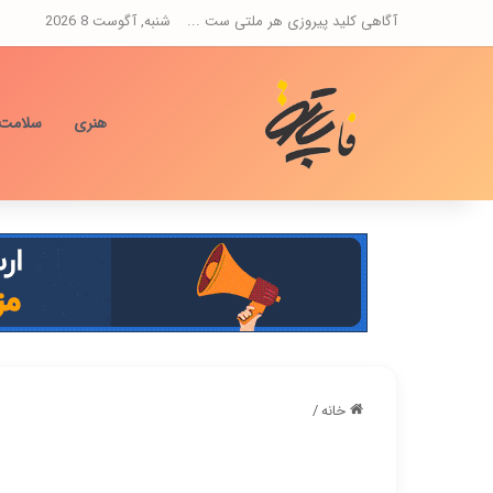
آگاهی کلید پیروزی هر ملتی ست ...
شنبه, آگوست 8 2026
هنری
سلامت
خانه
/