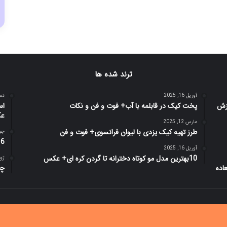
ترند شده ها
آوریل 16, 2025
دسامب
پخت کیک در قابلمه با آب+ فوت و فن و نکات
اس
ع
مارس 12, 2025
طرز تهیه کیک یزدی با لیوان فرانسوی+ فوت و فن
جولای
6 نکته کاربردی برای نوشتن بیوگرافی که باید دانست
آوریل 16, 2025
10بهترین مدل مو کوتاه دخترانه تا گردن کره ای+ عکس
ژوئن 8
چطور