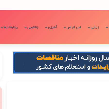
زیبایی
اس ام اس
آشپزی
زناشویی
پرطرفدارها