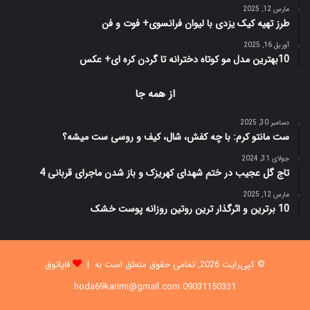
مارس 12, 2025
طرز تهیه کیک یزدی با لیوان فرانسوی+ فوت و فن
آوریل 16, 2025
10بهترین مدل مو کوتاه دخترانه تا گردن کره ای+ عکس
از همه جا
دسامبر 30, 2025
ست مانتو کرم: با چه کفش، شال، کیف و روسی ست میشه؟
جولای 31, 2024
تاج گل عجیب در ختم شهدای کهریزک و باز شدن ماجرای قربانی 4
مارس 12, 2025
10 برترین و اثرگذار ترین روتین روزانه پوست خشک
© کپی‌رایت 2026, تمامی حقوق متعلق است به |
فاپاتوق
09031150331 hoda69karimi@gmail.com