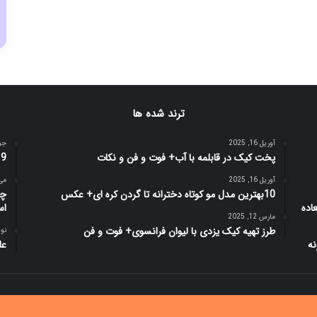
ترند شده ها
آوریل 16, 2025
جولای
پخت کیک در قابلمه با آب+ فوت و فن و نکات
9 دلیل اصلی خیانت چه از سوی زن یا مرد این موارد است!
آوریل 16, 2025
می 12, 
10بهترین مدل مو کوتاه دخترانه تا گردن کره ای+ عکس
چر
اس
مارس 12, 2025
طرز تهیه کیک یزدی با لیوان فرانسوی+ فوت و فن
نوامبر
عل