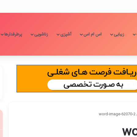
زیبایی
اس ام اس
آشپزی
زناشویی
پرطرفدارها
word-image-62070-2
wo