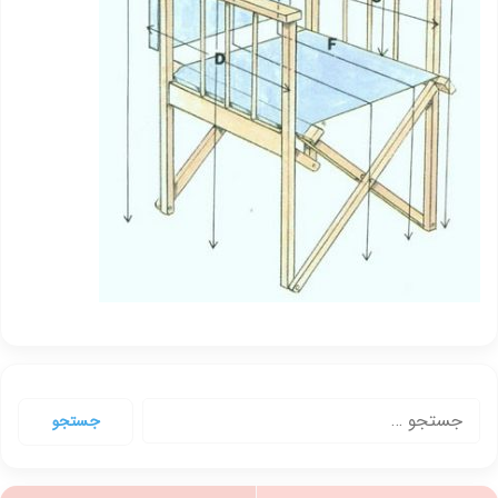
جستجو
برای: