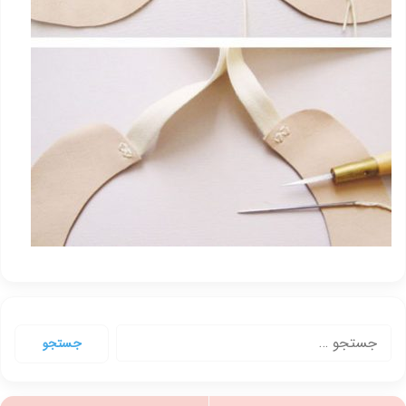
جستجو
برای: