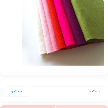
جستجو
برای: