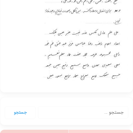
جستجو
برای: