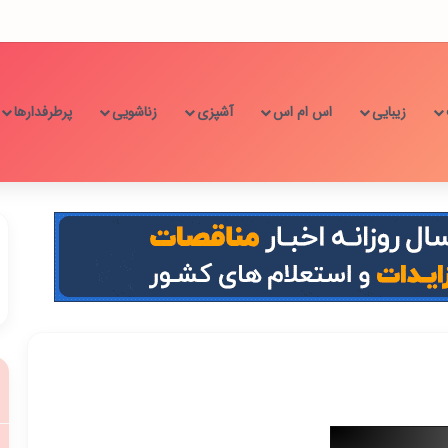
زیبایی
اس ام اس
آشپزی
زناشویی
پرطرفدارها