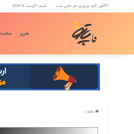
آگاهی کلید پیروزی هر ملتی ست ...
شنبه, آگوست 8 2026
هنری
سلامت
خانه
/