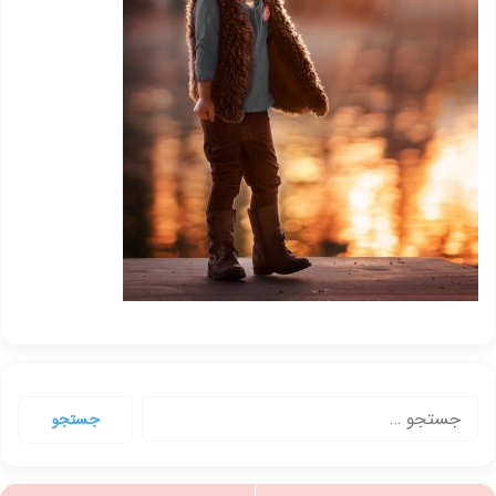
جستجو
برای: