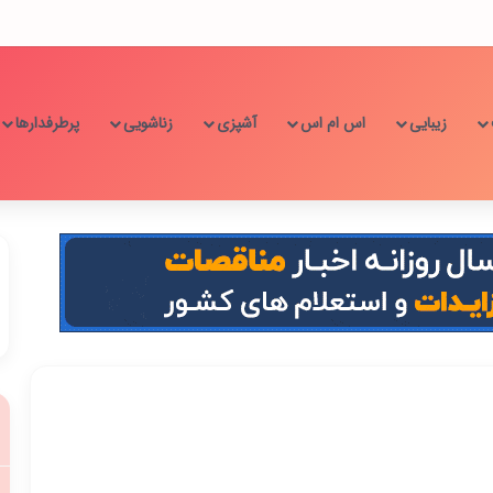
زیبایی
اس ام اس
آشپزی
زناشویی
پرطرفدارها