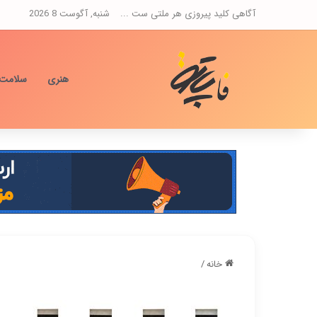
آگاهی کلید پیروزی هر ملتی ست ...
شنبه, آگوست 8 2026
هنری
سلامت
خانه
/