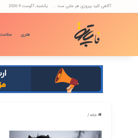
آگاهی کلید پیروزی هر ملتی ست ...
یکشنبه, آگوست 9 2026
هنری
سلامت
خانه
/