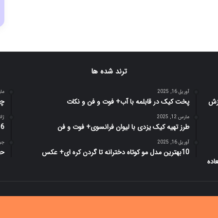
ترند شده ها
آوریل 16, 2025
مارس 
پخت کیک در قابلمه با آب+ فوت و فن و نکات
چگ
مارس 12, 2025
ژانویه
طرز تهیه کیک یزدی با لیوان فرانسوی+ فوت و فن
6 علت عقب افتادن پریود در زمان اقدام به بارداری
آوریل 16, 2025
جولای
10بهترین مدل مو کوتاه دخترانه تا گردن کره ای+ عکس
حم