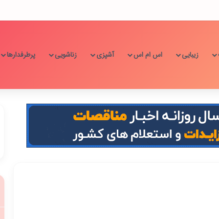
زیبایی
اس ام اس
آشپزی
زناشویی
پرطرفدارها