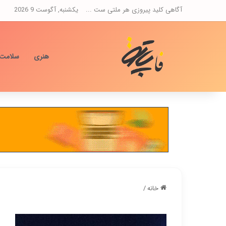
آگاهی کلید پیروزی هر ملتی ست ...
یکشنبه, آگوست 9 2026
هنری
سلامت
خانه
/