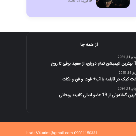
فوریه 24, 2026
از همه جا
 31, 2024
 از سفید برفی تا روح
16, 2025
ت کیک در قابلمه با آب+ فوت و فن و نکات
 31, 2024
ن گمانه‌زنی از 19 عضو اصلی کابینه روحانی
09031150331 hoda69karimi@gmail.com