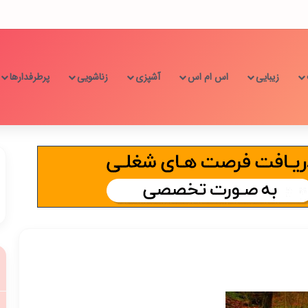
زیبایی
اس ام اس
آشپزی
زناشویی
پرطرفدارها