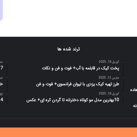
ترند شده ها
آوریل 16, 2025
دسامب
پخت کیک در قابلمه با آب+ فوت و فن و نکات
7 مرحله ایجاد برنامه‌های یادگیری مستقل و پایدار
مارس 12, 2025
جولای
طرز تهیه کیک یزدی با لیوان فرانسوی+ فوت و فن
خا
آوریل 16, 2025
ژوئن 8
10بهترین مدل مو کوتاه دخترانه تا گردن کره ای+ عکس
14 بهترین مدل موی کوتاه برای ص