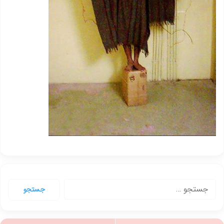
جستجو
برای: