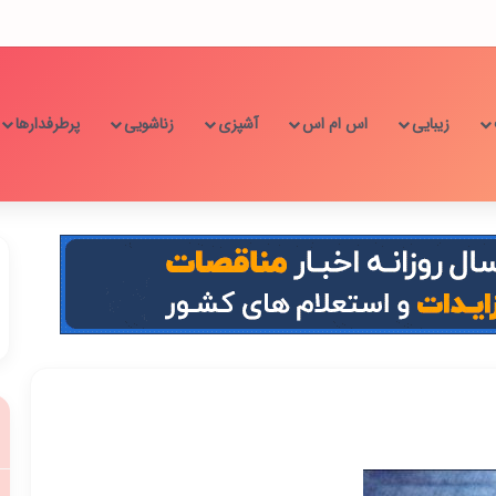
زیبایی
اس ام اس
آشپزی
زناشویی
پرطرفدارها