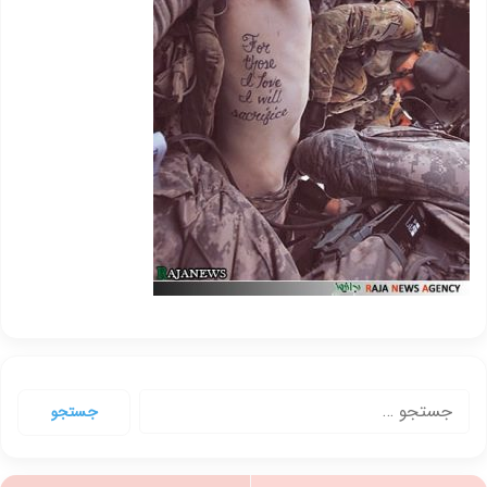
جستجو
برای: