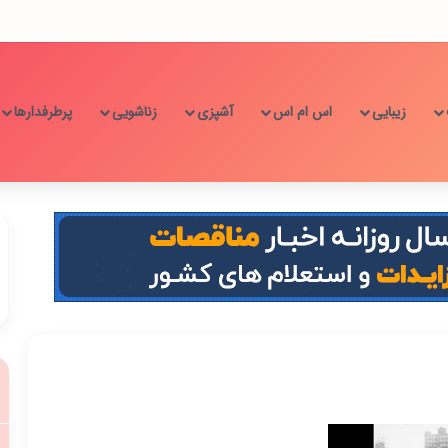
زیبایی
اس ام اس
آشپزی
زناشویی
پرطرفدارها