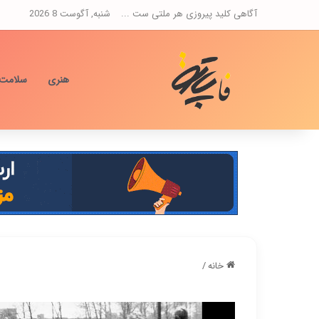
آگاهی کلید پیروزی هر ملتی ست ...
شنبه, آگوست 8 2026
هنری
سلامت
خانه
/