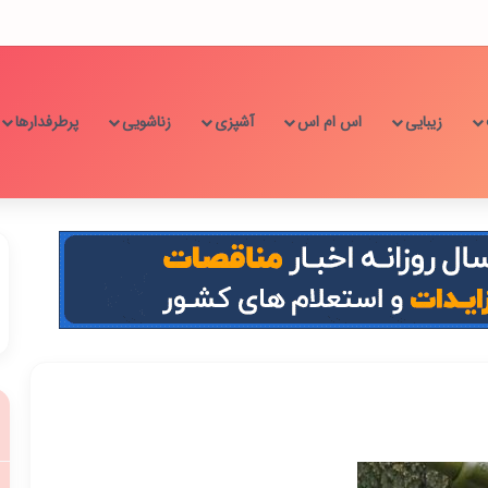
زیبایی
اس ام اس
آشپزی
زناشویی
پرطرفدارها