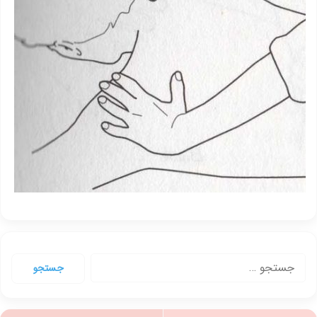
جستجو
برای: