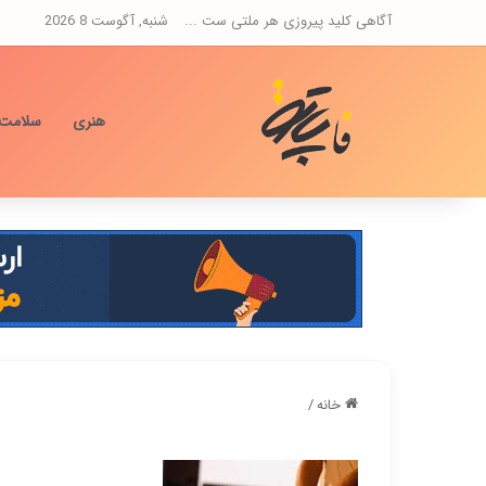
آگاهی کلید پیروزی هر ملتی ست ...
شنبه, آگوست 8 2026
هنری
سلامت
خانه
/