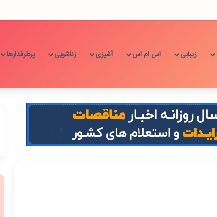
زیبایی
اس ام اس
آشپزی
زناشویی
پرطرفدارها