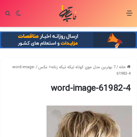
منو
تغییر پو
جس
خانه
/
7 بهترین مدل موی کوتاه تیکه تیکه زنانه+ عکس
/
word-image-
61982-4
word-image-61982-4