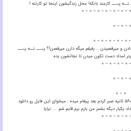
ــه پـَـــ کارمند بانکه! محل زندگیشون اینجا تو کارتنه !
= – = – = – = – = – = – 
= – = – 
= – =- = – = – = –
 و میرقصیدن … رفیقم میگه دارن میرقصن!؟ پـَـــ نــه پـَـــ
کوپتر امداد دست تکون میدن تا نجاتشون بده
= – = – = – = 
= – = – 
= – =
از سایت ۴SHARED میخواستم یه فایل دانلود کنم ….. ۵۶۰ ثانیه صبر کردم بعد پیغام میده : میخوای این فایل رو دانلود
اد یکبار دیگه بشمر من بازم برم قایم شم ….. نیایا
= – = – = – = 