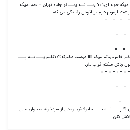
میگه خونه ای؟؟؟ پـَـــ نــه پـَـــ تو جاده تهران – قمم…میگه
 پشت فرمونم دارم تو اتوبان رانندگی می کنم
= – = – = – = 
= – = – 
= – =
خالم دیدتم میگه اااا دوست دخترته؟؟؟گفتم پـَـــ نــه پـَـــ
ابون ردش میکنم ثواب داره
= – = – = – = 
= – = – 
= – =
؟! پـَـــ نــه پـَـــ خانوادش اومدن از سردخونه میخوان ببرن
کش کنن….