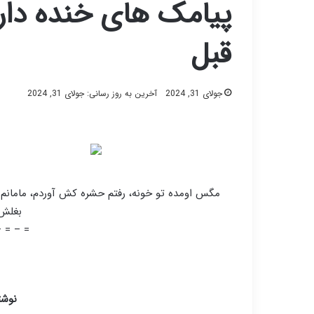
پیامک های خنده دا
قبل
جولای 31, 2024
آخرین به روز رسانی: جولای 31, 2024
مگس اومده تو خونه، رفتم حشره کش آوردم، مامانم م
بغلش 
– = – =
=
نوشت