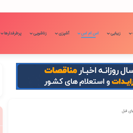
زیبایی
اس ام اس
آشپزی
زناشویی
پرطرفدارها
ای قبل