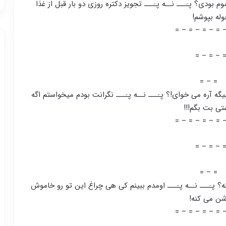
 بودی؟ پـَـــ نــه پـَـــ تجویز دکتره روزی دو بار قبل از غذا
له بپوشم!
= – = – = – = 
= – = – 
= – =
جلوییم میگم سوال ۳ رو بلدی؟! میگه آره می خوای!؟ پـَـــ نــه پـَـــ نگرانت بودم میخواستم اگه
تی بت بگم!!!
= – = – = – = 
= – = – 
= – =
ه؟ پـَـــ نــه پـَـــ اومدم ببینم کی هی چراغ این تو رو خاموش
شن می کنه!
= – = – = – = 