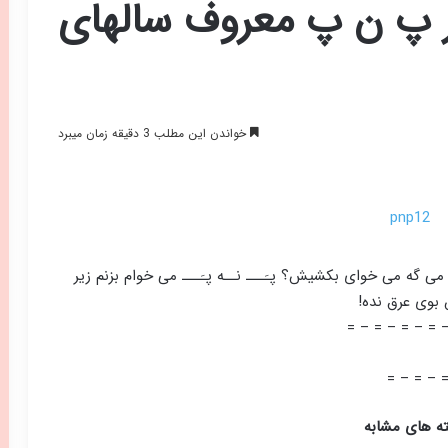
ر پ ن پ معروف سالهای
خواندن این مطلب 3 دقیقه زمان میبرد
ی گه می خوای بکشیش؟ پـَـــ نــه پـَـــ می خوام بزنم زیر
بوی عرق نده!
= – = – = – = 
= – = – 
ه های مشابه