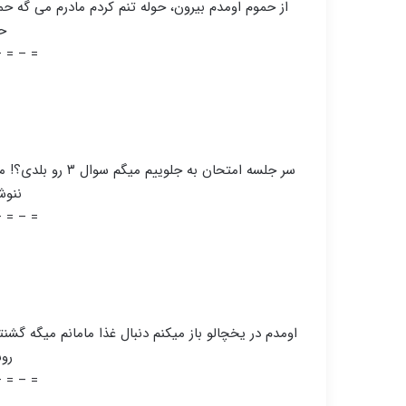
از حموم اومدم بیرون، حوله تنم کردم مادرم می گه حموم
حو
– = – =
=
سر جلسه امتحان به 
ننوش
– = – =
=
اومدم در یخچالو باز میکنم دنبال غذا مامانم میگه گشنت
رو
– = – =