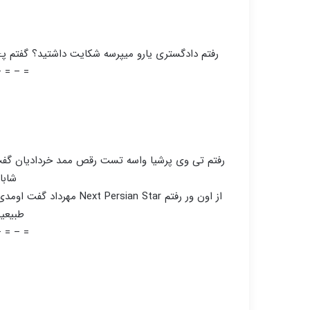
=
رفتم دادگستری یارو میپرسه شکایت داشتید؟ گفتم پـَــ
– = – =
=
رفتم تی وی پرشیا واسه تست رقص ممد خردادیان گفت : ا
شابا
از اون ور رفتم ersian Star
طبیعیه
– = – =
=