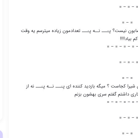
= – = – 
= – =
بون نیست؟ پـَـــ نــه پـَـــ تعدادمون زیاده میترسم یه وقت
کم بیاد!!!!
= – = – = – = 
= – = – 
= – =
را کجاست ؟ میگه بازدید کننده ای پـَـــ نــه پـَـــ نه از
اری داشتم گفتم سری بهشون بزنم
= – = – = – = 
= – = – 
= – =