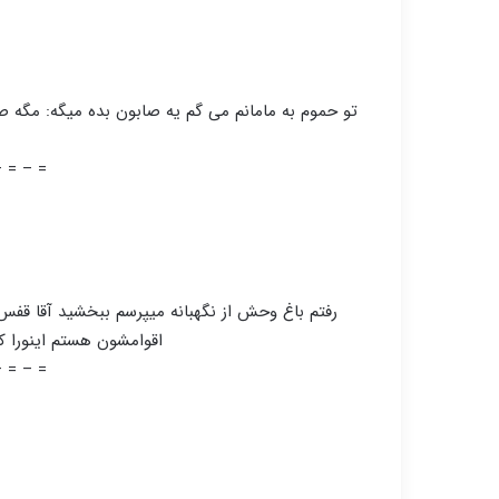
=
تو حموم به مامانم می گم یه صابون بده میگه: مگه صا
– = – =
=
رفتم باغ وحش از نگهبانه میپرسم ببخشید آقا قفس شی
اقوامشون هستم اینورا ک
– = – =
=