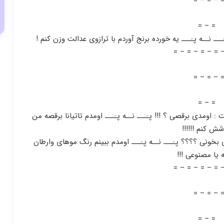
= – = – 
= – =
ـ نــه پـَـــ یه خورده برنج آوردم با ترازوی عدالت وزن کنم !
= – = – = – = 
= – = – 
= – =
ومدی برقصی ؟ !!! پـَـــ نــه پـَـــ اومدم تاتیانا برقصه من
شش کنم !!!!!!
Next P مهرداد گفت اومدی بخونی ؟؟؟؟ پـَـــ نــه پـَـــ اومدم ببینم رنگ موهای وارطان
 یا مصنوعی !!!
= – = – = – = 
= – = – 
= – =