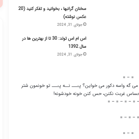
سخنان گرانبها ، بخوانید و تفکر کنید (20
عکس نوشته)
جولای 31, 2024
اس ام اس تولد: 30 تا از بهترین ها در
سال 1392
جولای 31, 2024
= – =
 گه واسه دکور می خواین؟ پـَـــ نــه پـَـــ تو خونمون شتر
احساس غربت نکنن، حس کنن خونه خودشونه!
= – = – = – = 
= – = – 
= – =