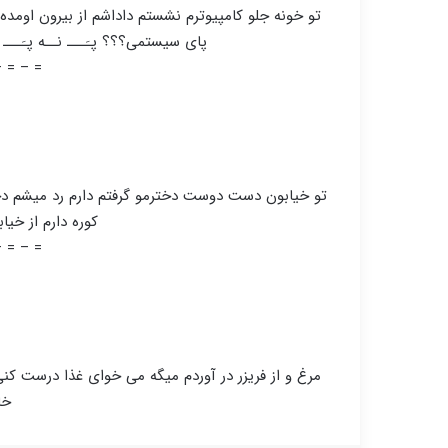
تو خونه جلو کامپیوترم نشستم داداشم از بیرون اومده 
پای سیستمی؟؟؟ پـَـــ نــه پـَـــ
– = – =
=
تو خیابون دست دوست دخترمو گرفتم دارم رد میشم دختر 
کوره دارم از خی
– = – =
=
مرغ و از فریزر در آوردم میگه می خوای غذا درست کنی 
خا