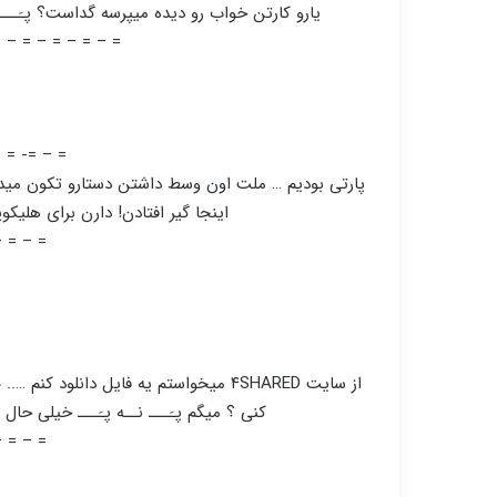
یارو کارتن خواب رو دیده میپرسه گداست؟ پـَـــ ن
= – = – = – = – =
=
 = – = – =
پارتی بودیم … ملت اون وسط داشتن دستارو تکون میدادن
اینجا گیر افتادن! دارن برای هلی
– = – =
=
کنی ؟ میگم پـَـــ نــه پـَـــ خیلی حال د
– = – =