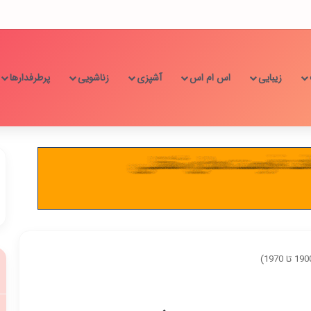
زیبایی
اس ام اس
آشپزی
زناشویی
پرطرفدارها