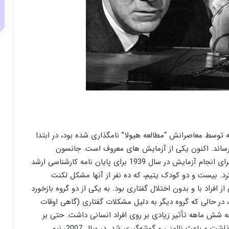
 توسط معاصرانش “مطالعه هیولا” نامگذاری شده بود، در ابتدا
ساند. اکنون یکی از آزمایش های معروف است. جانسون
دانشگاه آیووا، دانشجوی فارغ التحصیل مری تودور را برای انجام آزمایش در سال 1939 برای پایان نامه کارشناسی ارشد
د. بیست و دو کودک یتیم، که ده نفر از آنها مشکل لکنت
از افراد با و بدون اختلال گفتاری بود. به یکی از دو گروه بازخورد
د، در حالی که گروه دیگر به دلیل مشکلات گفتاری (گاهی اوقات
عه شش ماهه تأثیر زیادی بر روی افراد انسانی داشت. حتی بر
کسانی که قبلاً مشکلی در صحبت کردن نداشتند تأثیر گذاشت و باعث ناامنی و گوشه‌گیری شد. در سال 2007، نیم