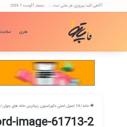
آگاهی کلید پیروزی هر ملتی ست ...
جمعه, آگوست 7 2026
هنری
سلامت
خانه
/
14 اصول اصلی دکوراسیون زیباترین خانه های جهان
/
rd-image-61713-2