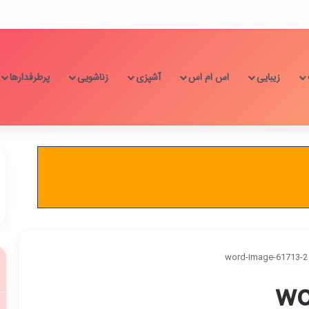
زیبایی
اس ام اس
آشپزی
زناشویی
پرطرفدارها
word-image-61713-2
wo