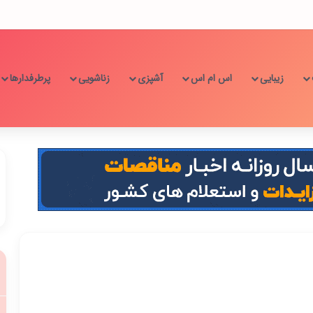
زیبایی
اس ام اس
آشپزی
زناشویی
پرطرفدارها