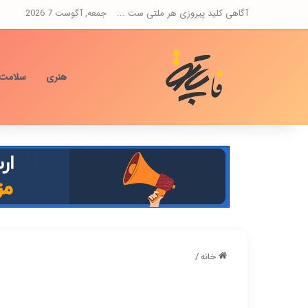
آگاهی کلید پیروزی هر ملتی ست ...
جمعه, آگوست 7 2026
هنری
سلامت
خانه
/