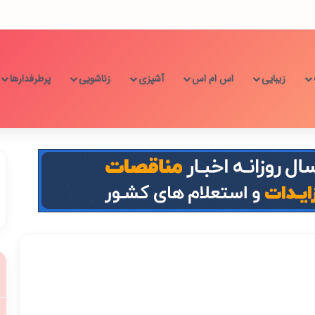
زیبایی
اس ام اس
آشپزی
زناشویی
پرطرفدارها