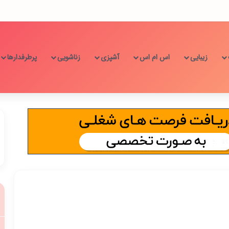
زیبایی
اس ام اس
آشپزی
زناشویی
پرطرفدارها