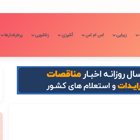
زیبایی
اس ام اس
آشپزی
زناشویی
پرطرفدارها