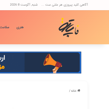
آگاهی کلید پیروزی هر ملتی ست ...
شنبه, آگوست 8 2026
هنری
سلامت
خانه
/