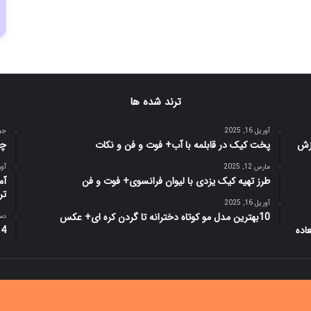
ترند شده ها
آوریل 16, 2025
جولای
پخت کیک در قابلمه با آب+ فوت و فن و نکات
چگ
مارس 12, 2025
آوریل 
طرز تهیه کیک یزدی با لیوان فرانسوی+ فوت و فن
تر
آوریل 16, 2025
10بهترین مدل مو کوتاه دخترانه تا گردن کره ای+ عکس
دسامب
4 دستور تهیه باقلوا با رشته کادایف و شیر عسلی