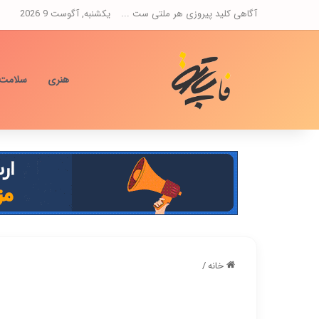
آگاهی کلید پیروزی هر ملتی ست ...
یکشنبه, آگوست 9 2026
هنری
سلامت
خانه
/