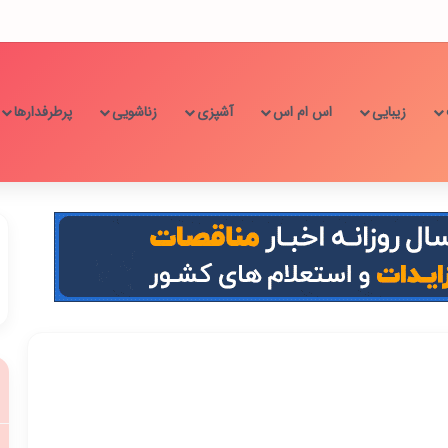
زیبایی
اس ام اس
آشپزی
زناشویی
پرطرفدارها