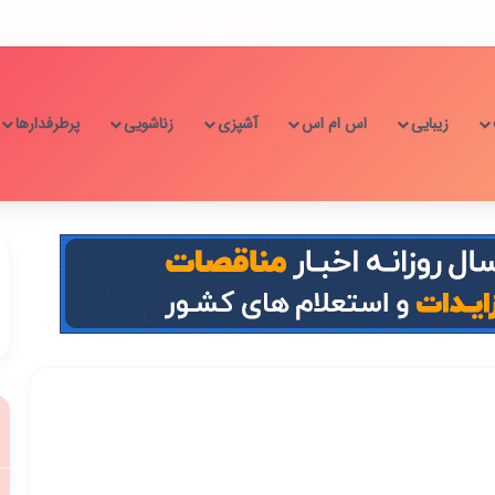
زیبایی
اس ام اس
آشپزی
زناشویی
پرطرفدارها