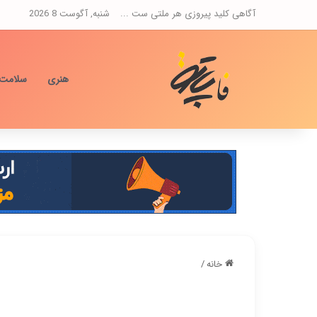
آگاهی کلید پیروزی هر ملتی ست ...
شنبه, آگوست 8 2026
هنری
سلامت
خانه
/