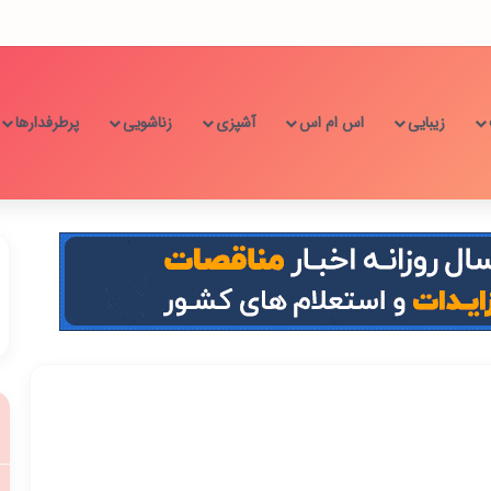
زیبایی
اس ام اس
آشپزی
زناشویی
پرطرفدارها