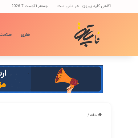
آگاهی کلید پیروزی هر ملتی ست ...
جمعه, آگوست 7 2026
هنری
سلامت
خانه
/