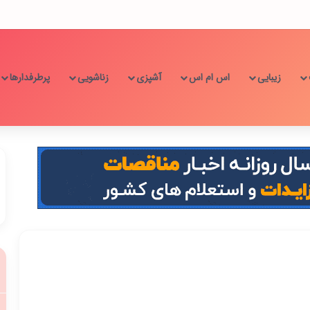
زیبایی
اس ام اس
آشپزی
زناشویی
پرطرفدارها