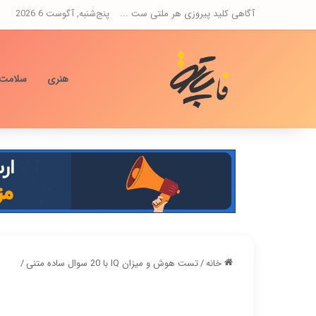
آگاهی کلید پیروزی هر ملتی ست ...
پنج‌شنبه, آگوست 6 2026
هنری
سلامت
خانه
/
تست هوش و میزان IQ با 20 سوال ساده متنی
/