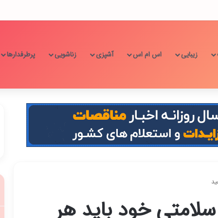
زیبایی
اس ام اس
آشپزی
زناشویی
پرطرفدارها
 سلامتی خود باید هر