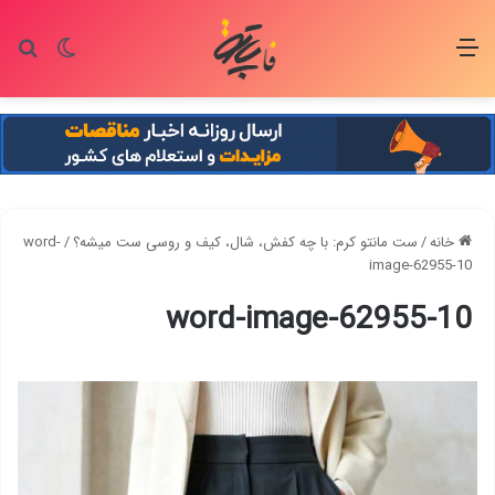
منو
تغییر پو
جس
خانه
/
ست مانتو کرم: با چه کفش، شال، کیف و روسی ست میشه؟
/
word-
image-62955-10
word-image-62955-10