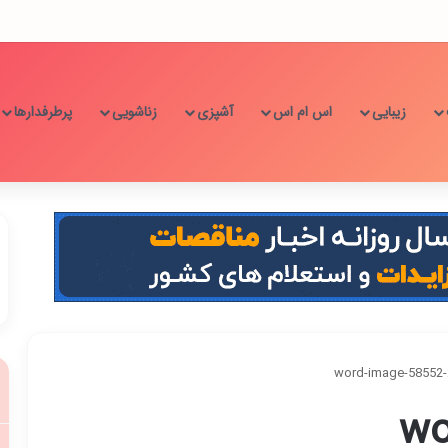
زیبایی
اس ام اس
آشپزی
زناشویی
پرطرفدارها
word-image-58552-
wo